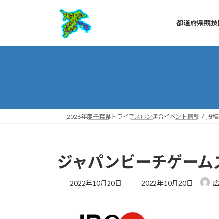
コ
ナ
ン
ビ
都道府県競技
テ
ゲ
ン
ー
ツ
シ
へ
ョ
ス
ン
キ
に
ッ
移
プ
動
2026年度 千葉県トライアスロン連合イベント情報
投稿
ジャパンビーチゲーム
最
2022年10月20日
2022年10月20日
広
終
更
新