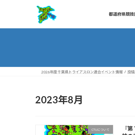
コ
ナ
ン
ビ
都道府県競技
テ
ゲ
ン
ー
ツ
シ
へ
ョ
ス
ン
キ
に
ッ
移
プ
動
2026年度 千葉県トライアスロン連合イベント情報
投稿
2023年8月
『第
CTUについて