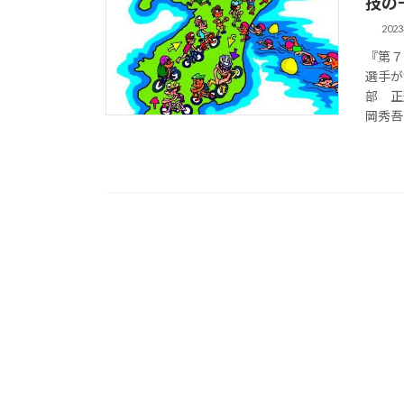
技の
202
『第７
選手が
部 正
岡秀吾