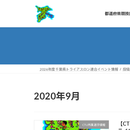
コ
ナ
ン
ビ
都道府県競技
テ
ゲ
ン
ー
ツ
シ
へ
ョ
ス
ン
キ
に
ッ
移
プ
動
2026年度 千葉県トライアスロン連合イベント情報
投稿
2020年9月
【C
CTU所属選手情報