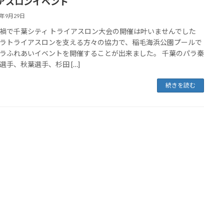
アスロンイベント
0年9月29日
禍で千葉シティ トライアスロン大会の開催は叶いませんでした
ラトライアスロンを支える方々の協力で、稲毛海浜公園プールで
ラふれあいイベントを開催することが出来ました。 千葉のパラ秦
選手、秋葉選手、杉田 […]
続きを読む