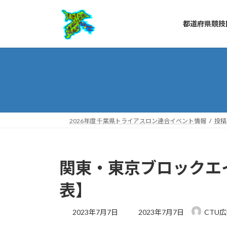
コ
ナ
ン
ビ
都道府県競技
テ
ゲ
ン
ー
ツ
シ
へ
ョ
ス
ン
キ
に
ッ
移
プ
動
2026年度 千葉県トライアスロン連合イベント情報
投稿
関東・東京ブロックエ
表】
最
2023年7月7日
2023年7月7日
CTU
終