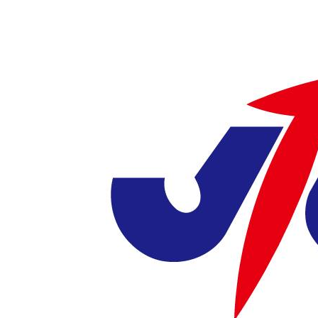
更
新
日
時
: