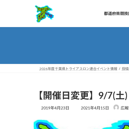
コ
ナ
ン
ビ
都道府県競技
テ
ゲ
ン
ー
ツ
シ
へ
ョ
ス
ン
キ
に
ッ
移
プ
動
2026年度 千葉県トライアスロン連合イベント情報
投稿
【開催日変更】9/7(
最
2019年4月23日
2021年4月15日
広報
終
更
新