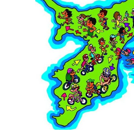
日
時
: