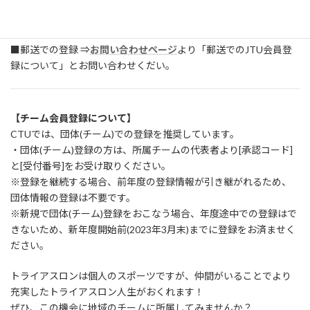
(2)「JTU加盟団体」⇒ 「千葉県」を選択
(3)「千葉県トライアスロン連合」⇒「JTU登録」アイコンを選択
し、お手続きください。
■郵送での登録 ⇒
お問い合わせページ
より「郵送でのJTU会員登
録について」とお問い合わせくだい。
【チーム会員登録について】
CTUでは、団体(チーム)での登録を推奨しています。
・団体(チーム)登録の方は、所属チームの代表者より[承認コード]
と[受付番号]をお受け取りください。
※登録を継続する場合、前年度の登録情報が引き継がれるため、
団体情報の登録は不要です。
※新規で団体(チーム)登録をおこなう場合、年度途中での登録はで
きないため、新年度開始前(2023年3月末)までに登録をお済ませく
ださい。
トライアスロンは個人のスポーツですが、仲間がいることでより
充実したトライアスロン人生がおくれます！
ぜひ、この機会に地域のチームに所属してみませんか？