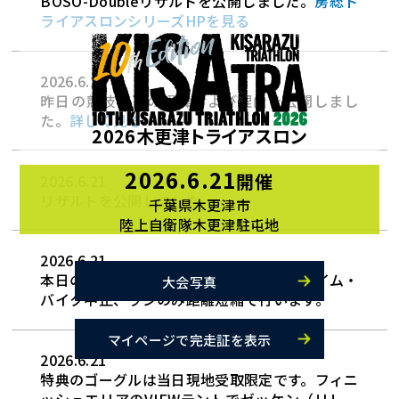
BOSO-Doubleリザルトを公開しました。
房総ト
ライアスロンシリーズHPを見る
2026.6.22
昨日の競技変更の経緯および理由を公開しまし
た。
詳しく見る
2026木更津トライアスロン
2026.6.21
開催
2026.6.21
リザルトを公開しました。
千葉県木更津市
陸上自衛隊木更津駐屯地
2026.6.21
本日の競技はすべてのカテゴリにおいてスイム・
大会写真
バイク中止、ランのみ距離短縮で行います。
マイページで完走証を表示
2026.6.21
特典のゴーグルは当日現地受取限定です。フィニ