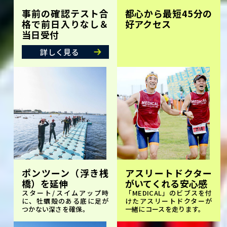
事前の確認テスト合
都心から最短45分の
格で前日入りなし＆
好アクセス
当日受付
詳しく見る
ポンツーン（浮き桟
アスリートドクター
橋）を延伸
がいてくれる安心感
スタート/スイムアップ時
「MEDICAL」のビブスを付
に、牡蠣殻のある底に足が
けたアスリートドクターが
つかない深さを確保。
一緒にコースを走ります。