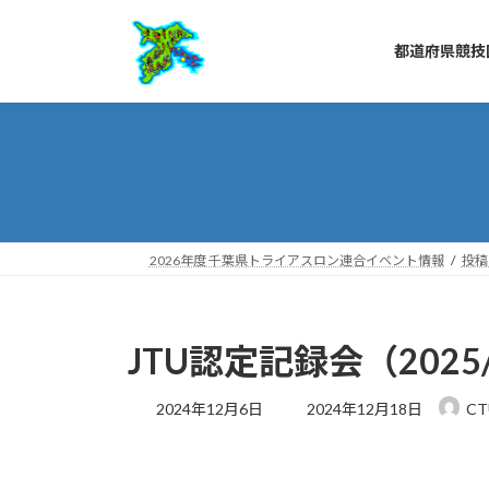
コ
ナ
ン
ビ
都道府県競技
テ
ゲ
ン
ー
ツ
シ
へ
ョ
ス
ン
キ
に
ッ
移
プ
動
2026年度 千葉県トライアスロン連合イベント情報
投稿
JTU認定記録会（202
最
2024年12月6日
2024年12月18日
C
終
更
新