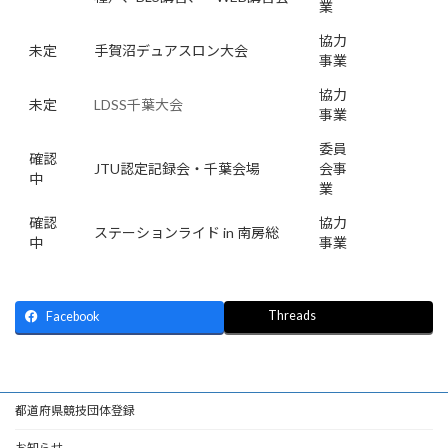
業
協力
未定
手賀沼デュアスロン大会
事業
協力
未定
LDSS千葉大会
事業
委員
確認
JTU認定記録会・千葉会場
会事
中
業
確認
協力
ステーションライド in 南房総
中
事業
Threads
Facebook
都道府県競技団体登録
お知らせ