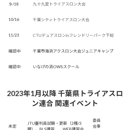
９/18
九十九里トライアスロン大会
10/16
千葉シティトライアスロン大会
11/23
CTUデュアスロンinフレンドリーパーク下総
確認中
千葉市海浜アクスロン大会ジュニアキャンプ
確認中
いなげの浜OWSスクール
2023年1月以降 千葉県トライアスロ
ン連合 関連イベント
委員
JTU審判員試験・更新（2種/3
未定
会事
種）、BLS講習、 WEB講習会