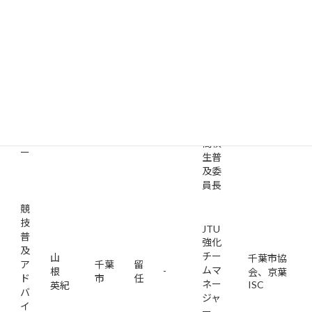
担
当、
競
JTU
技
関東
普
ブロ
及
園
ック
ア
成田
留
成田市協
-
川
担当
ド
市
任
会
峰紀
理
バ
事、
イ
JTU
ザ
高校
ー
生普
及委
員長
競
技
JTU
普
強化
及
チー
山
千葉市協
ア
千葉
留
ムマ
-
根
会、京葉
ド
市
任
ネー
ISC
英紀
バ
ジャ
イ
ー