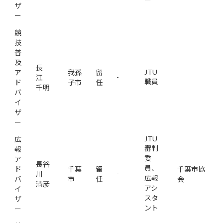
ザ
ー
競
技
普
及
長
JTU
ア
我孫
留
-
江
職員
ド
子市
任
千明
バ
イ
ザ
ー
JTU
広
審判
報
委
ア
長谷
員、
ド
千葉
留
千葉市協
-
川
広報
バ
市
任
会
満彦
アシ
イ
スタ
ザ
ント
ー