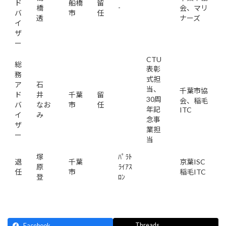
ド
船橋
留
-
橋
会、マリ
バ
市
任
透
ナーズ
イ
ザ
ー
CTU
総
表彰
務
式担
ア
石
当、
千葉市協
ド
井
千葉
留
30周
会、稲毛
バ
なお
市
任
年記
ITC
イ
み
念事
ザ
業担
ー
当
塚
ﾊﾟﾗﾄ
退
千葉
京葉ISC
原
ﾗｲｱｽ
任
市
稲毛ITC
登
ﾛﾝ
Threads
Facebook