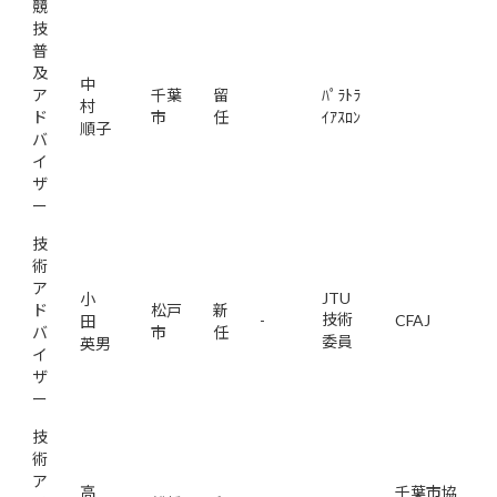
競
技
普
及
中
ア
千葉
留
ﾊﾟﾗﾄﾗ
村
ド
市
任
ｲｱｽﾛﾝ
順子
バ
イ
ザ
ー
技
術
ア
JTU
小
ド
松戸
新
技術
-
CFAJ
田
バ
市
任
委員
英男
イ
ザ
ー
技
術
ア
高
千葉市協