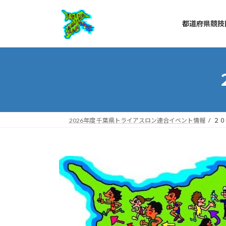
コ
ナ
ン
ビ
都道府県競技
テ
ゲ
ン
ー
ツ
シ
へ
ョ
ス
ン
キ
に
ッ
移
プ
動
2026年度 千葉県トライアスロン連合イベント情報
２０