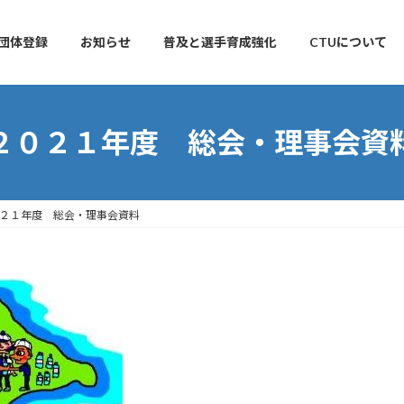
団体登録
お知らせ
普及と選手育成強化
CTUについて
２０２１年度 総会・理事会資
２１年度 総会・理事会資料