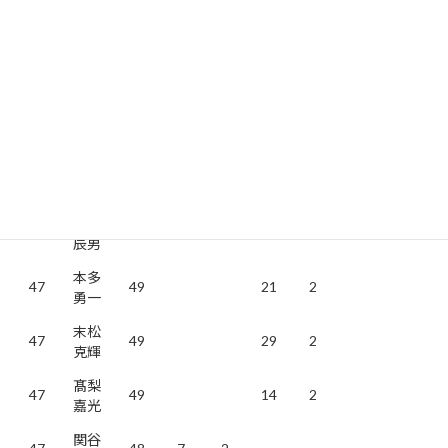
三橋
47
49
9
2
宗晃
石塚
47
49
浩司
赤海
47
49
11
2
英輝
尼子
47
49
25
2
雅章
北村
47
49
辰男
本多
47
49
21
2
勇一
末松
47
49
29
2
克輝
髙梨
47
49
14
2
嘉光
関谷