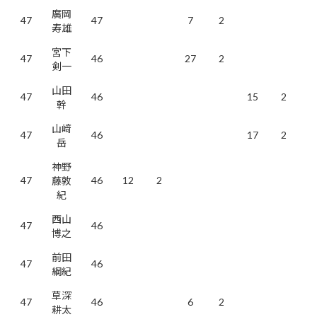
廣岡
47
47
7
2
寿雄
宮下
47
46
27
2
剣一
山田
47
46
15
2
幹
山﨑
47
46
17
2
岳
神野
47
46
12
2
藤敦
紀
西山
47
46
博之
前田
47
46
綱紀
草深
47
46
6
2
耕太